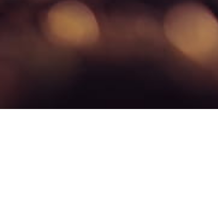
Was ist der ökologische Fußabdruck? Was sind CO2e?
Um die globale Erwärmung auf maximal 2 Grad Celsius zu begrenzen, mü
Jahr reduziert werden. Bisher geht die Entwicklung jedoch in die fals
weltweit ungleich verteilt, wobei die reichsten Länder die mit Abstand
Jahr, was einem doppelt so hohen Wert wie dem Weltdurchschnitt entspr
für Äquivalent ab. Manchmal wird auch die Bezeichnung CO2equ verwen
Wie kann ich meine CO2-Emissionen berechnen?
Mit dem CO2-Rechner von ClimateHero können Sie schnell und einfach I