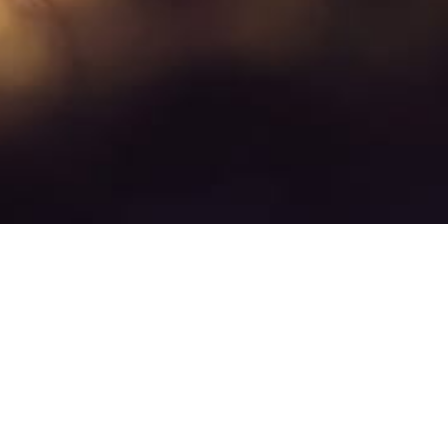
en pro Person und Jahr auf weniger als 2 Tonnen CO2e pro Person und
halt in der Atmosphäre 400 ppm CO2 erreichte. Die CO2-Emissionen sind
durchschnittlichen Ausstoß von über 10 Tonnen CO2en pro Person und
h aus dem chemischen Namen für Kohlendioxid (CO2) und der Abkürzung e
ragen, deren Beantwortung etwa 5 Minuten dauert. Die Fragen sind in