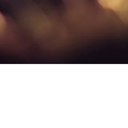
ssen die weltweiten CO2-Emissionen von durchschnittlich 5 Tonnen CO2
che Richtung, und 2017 gab es alarmierende Meldungen, dass der CO2-Ge
 größten Emissionen verursachen. Deutschland beispielsweise hat einen 
icht. CO2e ist die Abkürzung für Kohlendioxidäquivalent und leitet sic
det.
hren CO2-Fußabdruck berechnen. Der Test besteht aus einer Reihe von F